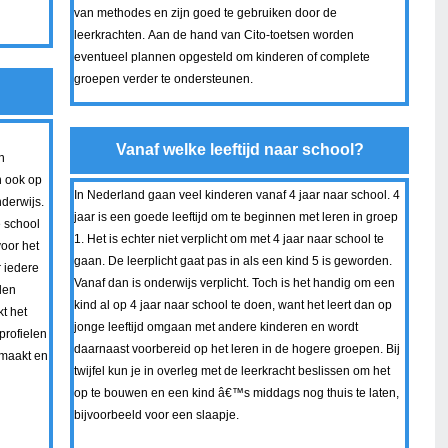
van methodes en zijn goed te gebruiken door de
leerkrachten. Aan de hand van Cito-toetsen worden
eventueel plannen opgesteld om kinderen of complete
groepen verder te ondersteunen.
Vanaf welke leeftijd naar school?
n
n ook op
In Nederland gaan veel kinderen vanaf 4 jaar naar school. 4
derwijs.
jaar is een goede leeftijd om te beginnen met leren in groep
 school
1. Het is echter niet verplicht om met 4 jaar naar school te
voor het
gaan. De leerplicht gaat pas in als een kind 5 is geworden.
 iedere
Vanaf dan is onderwijs verplicht. Toch is het handig om een
len
kind al op 4 jaar naar school te doen, want het leert dan op
t het
jonge leeftijd omgaan met andere kinderen en wordt
profielen
daarnaast voorbereid op het leren in de hogere groepen. Bij
emaakt en
twijfel kun je in overleg met de leerkracht beslissen om het
op te bouwen en een kind â€™s middags nog thuis te laten,
bijvoorbeeld voor een slaapje.