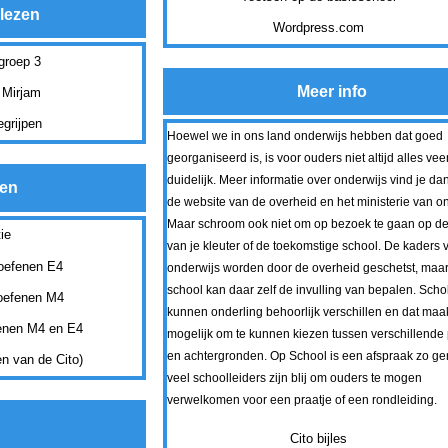
 lezen
Wordpress.com
 groep 3
Meer info
f Mirjam
egrijpen
Hoewel we in ons land onderwijs hebben dat goed
georganiseerd is, is voor ouders niet altijd alles vee
duidelijk. Meer informatie over onderwijs vind je da
en
de website van de overheid en het ministerie van on
Maar schroom ook niet om op bezoek te gaan op de
ie
van je kleuter of de toekomstige school. De kaders 
 oefenen E4
onderwijs worden door de overheid geschetst, maar
school kan daar zelf de invulling van bepalen. Scho
 oefenen M4
kunnen onderling behoorlijk verschillen en dat maak
fenen M4 en E4
mogelijk om te kunnen kiezen tussen verschillende 
en achtergronden. Op School is een afspraak zo g
en van de Cito)
veel schoolleiders zijn blij om ouders te mogen
verwelkomen voor een praatje of een rondleiding.
Cito bijles