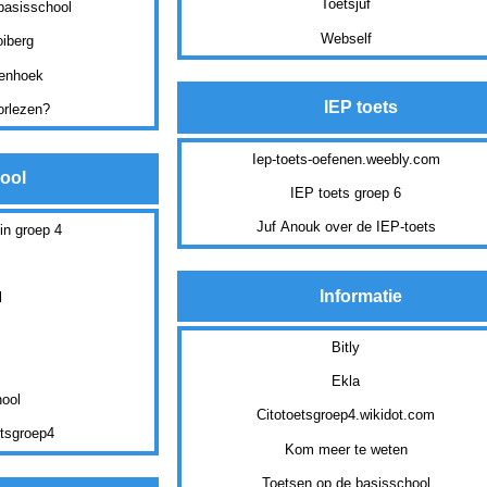
Toetsjuf
 basisschool
Webself
iberg
enhoek
IEP toets
oorlezen?
Iep-toets-oefenen.weebly.com
ool
IEP toets groep 6
Juf Anouk over de IEP-toets
in groep 4
Informatie
l
Bitly
Ekla
hool
Citotoetsgroep4.wikidot.com
etsgroep4
Kom meer te weten
Toetsen op de basisschool