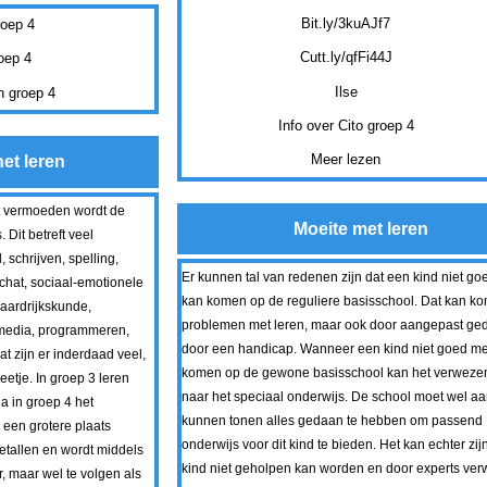
Bit.ly/3kuAJf7
roep 4
Cutt.ly/qfFi44J
oep 4
Ilse
n groep 4
Info over Cito groep 4
Meer lezen
et leren
t vermoeden wordt de
Moeite met leren
 Dit betreft veel
 schrijven, spelling,
Er kunnen tal van redenen zijn dat een kind niet g
chat, sociaal-emotionele
kan komen op de reguliere basisschool. Dat kan k
aardrijkskunde,
problemen met leren, maar ook door aangepast ged
 media, programmeren,
door een handicap. Wanneer een kind niet goed m
t zijn er inderdaad veel,
komen op de gewone basisschool kan het verweze
eetje. In groep 3 leren
naar het speciaal onderwijs. De school moet wel aa
a in groep 4 het
kunnen tonen alles gedaan te hebben om passend
een grotere plaats
onderwijs voor dit kind te bieden. Het kan echter zij
getallen en wordt middels
kind niet geholpen kan worden en door experts ve
r, maar wel te volgen als