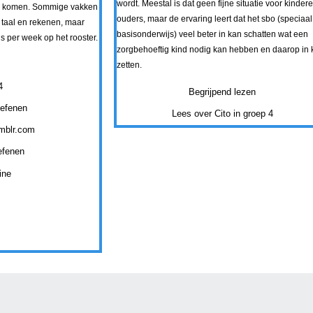
wordt. Meestal is dat geen fijne situatie voor kinder
n komen. Sommige vakken
ouders, maar de ervaring leert dat het sbo (speciaal
 taal en rekenen, maar
basisonderwijs) veel beter in kan schatten wat een
 per week op het rooster.
zorgbehoeftig kind nodig kan hebben en daarop in 
zetten.
4
Begrijpend lezen
oefenen
Lees over Cito in groep 4
umblr.com
efenen
ine