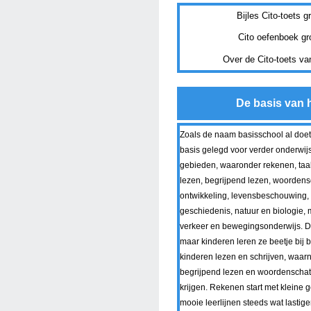
Bijles Cito-toets g
Cito oefenboek gr
Over de Cito-toets va
De basis van h
Zoals de naam basisschool al doe
basis gelegd voor verder onderwijs.
gebieden, waaronder rekenen, taal,
lezen, begrijpend lezen, woordens
ontwikkeling, levensbeschouwing, 
geschiedenis, natuur en biologie,
verkeer en bewegingsonderwijs. Da
maar kinderen leren ze beetje bij b
kinderen lezen en schrijven, waarn
begrijpend lezen en woordenschat 
krijgen. Rekenen start met kleine 
mooie leerlijnen steeds wat lastige