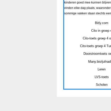
kinderen goed mee kunnen blijve
vinden elke dag plaats, waaronder
sommige vakken staan slechts eens
Bitly.com
Cito in groep 
Cito-toets groep 4 
Cito-toets groep 4 T
Doorstroomtoets o
Many.bio/jufnad
Leren
LVS-toets
Scholen