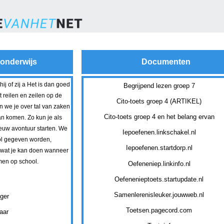
sonderwijs
Documenten
hij of zij a Het is dan goed
Begrijpend lezen groep 7
 reilen en zeilen op de
Cito-toets groep 4 (ARTIKEL)
en we je over tal van zaken
Cito-toets groep 4 en het belang ervan
n komen. Zo kun je als
euw avontuur starten. We
Iepoefenen.linkschakel.nl
ol gegeven worden,
Iepoefenen.startdorp.nl
 wat je kan doen wanneer
men op school.
Oefeneniep.linkinfo.nl
Oefenenieptoets.startupdate.nl
Samenlerenisleuker.jouwweb.nl
gger
Toetsen.pagecord.com
aar