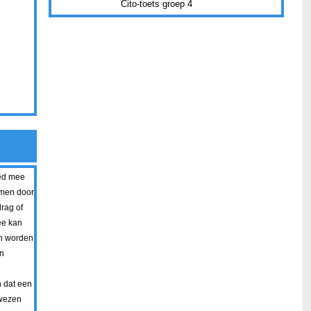
Cito-toets groep 4
oed mee
omen door
rag of
ee kan
n worden
n
n dat een
rwezen