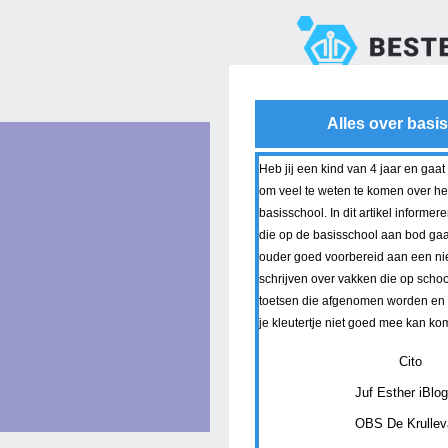
Alles over basi
HOME
Heb jij een kind van 4 jaar en gaat 
ALFABET
om veel te weten te komen over het
basisschool. In dit artikel informer
CATEGORIEËN
die op de basisschool aan bod gaa
LINK AANMELDEN
ouder goed voorbereid aan een ni
schrijven over vakken die op scho
LINK WIJZIGEN
toetsen die afgenomen worden en
je kleutertje niet goed mee kan ko
ADVERTEREN
Cito
LOGIN
Juf Esther iBlo
CONTACT
OBS De Krullev